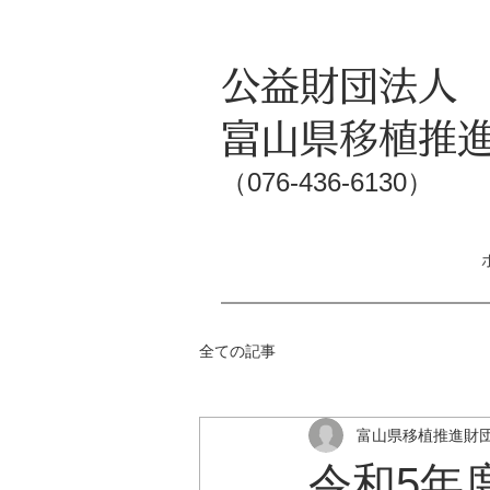
​公益財団法人
富山県移植推
（​076-436-6130）
全ての記事
富山県移植推進財
令和5年