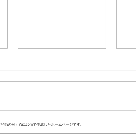
令和
6月1
40
富山
た。
富山県腎友会定期大会
まし
和7
理事
を得
標登録の例）
Wix.comで作成したホームページです。